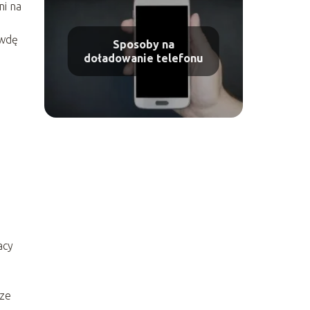
ni na
awdę
Sposoby na
doładowanie telefonu
acy
sze