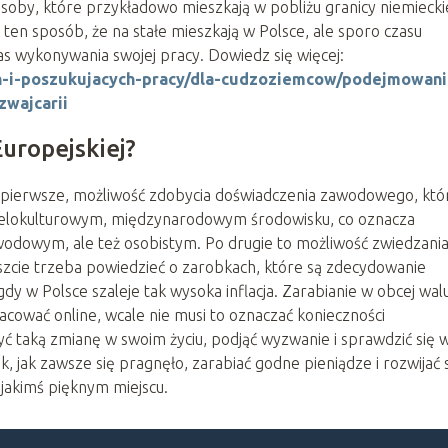
Osoby, które przykładowo mieszkają w pobliżu granicy niemieckie
en sposób, że na stałe mieszkają w Polsce, ale sporo czasu
s wykonywania swojej pracy. Dowiedz się więcej:
ych-i-poszukujacych-pracy/dla-cudzoziemcow/podejmowani
zwajcarii
Europejskiej?
Po pierwsze, możliwość zdobycia doświadczenia zawodowego, kt
wielokulturowym, międzynarodowym środowisku, co oznacza
wodowym, ale też osobistym. Po drugie to możliwość zwiedzani
szcie trzeba powiedzieć o zarobkach, które są zdecydowanie
dy w Polsce szaleje tak wysoka inflacja. Zarabianie w obcej wal
cować online, wcale nie musi to oznaczać konieczności
ć taką zmianę w swoim życiu, podjąć wyzwanie i sprawdzić się 
, jak zawsze się pragnęło, zarabiać godne pieniądze i rozwijać 
jakimś pięknym miejscu.