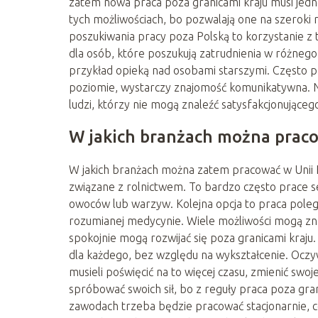
zatem nowa praca poza granicami kraju musi jedn
tych możliwościach, bo pozwalają one na szeroki
poszukiwania pracy poza Polską to korzystanie z 
dla osób, które poszukują zatrudnienia w różneg
przykład opieką nad osobami starszymi. Często p
poziomie, wystarczy znajomość komunikatywna. Nie
ludzi, którzy nie mogą znaleźć satysfakcjonująceg
W jakich branżach można praco
W jakich branżach można zatem pracować w Unii E
związane z rolnictwem. To bardzo często prace s
owoców lub warzyw. Kolejna opcja to praca poleg
rozumianej medycynie. Wiele możliwości mogą zn
spokojnie mogą rozwijać się poza granicami kraju.
dla każdego, bez względu na wykształcenie. Oczywi
musieli poświęcić na to więcej czasu, zmienić swo
spróbować swoich sił, bo z reguły praca poza gra
zawodach trzeba będzie pracować stacjonarnie, 