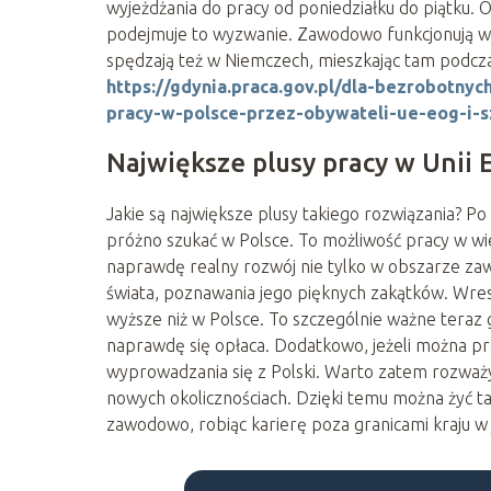
wyjeżdżania do pracy od poniedziałku do piątku. 
podejmuje to wyzwanie. Zawodowo funkcjonują w t
spędzają też w Niemczech, mieszkając tam podcza
https://gdynia.praca.gov.pl/dla-bezrobotn
pracy-w-polsce-przez-obywateli-ue-eog-i-s
Największe plusy pracy w Unii 
Jakie są największe plusy takiego rozwiązania? 
próżno szukać w Polsce. To możliwość pracy w 
naprawdę realny rozwój nie tylko w obszarze za
świata, poznawania jego pięknych zakątków. Wre
wyższe niż w Polsce. To szczególnie ważne teraz g
naprawdę się opłaca. Dodatkowo, jeżeli można pra
wyprowadzania się z Polski. Warto zatem rozważy
nowych okolicznościach. Dzięki temu można żyć tak
zawodowo, robiąc karierę poza granicami kraju w 