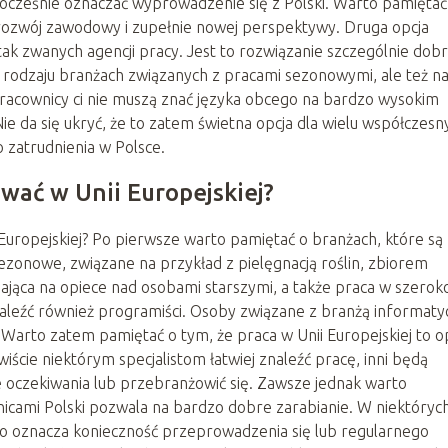
ocześnie oznaczać wyprowadzenie się z Polski. Warto pamiętać
 rozwój zawodowy i zupełnie nowej perspektywy. Druga opcja
tak zwanych agencji pracy. Jest to rozwiązanie szczególnie dob
o rodzaju branżach związanych z pracami sezonowymi, ale też n
racownicy ci nie muszą znać języka obcego na bardzo wysokim
 da się ukryć, że to zatem świetna opcja dla wielu współczesn
o zatrudnienia w Polsce.
wać w Unii Europejskiej?
uropejskiej? Po pierwsze warto pamiętać o branżach, które są
ezonowe, związane na przykład z pielęgnacją roślin, zbiorem
ająca na opiece nad osobami starszymi, a także praca w szerok
aleźć również programiści. Osoby związane z branżą informaty
 Warto zatem pamiętać o tym, że praca w Unii Europejskiej to o
ście niektórym specjalistom łatwiej znaleźć pracę, inni będą
je oczekiwania lub przebranżowić się. Zawsze jednak warto
nicami Polski pozwala na bardzo dobre zarabianie. W niektóryc
co oznacza konieczność przeprowadzenia się lub regularnego