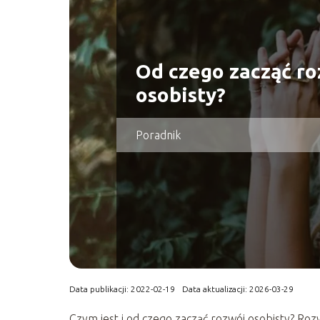
Od czego zacząć r
osobisty?
Poradnik
Data publikacji: 2022-02-19
Data aktualizacji: 2026-03-29
Czym jest i od czego zacząć rozwój osobisty? Ro