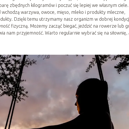
arę zbędnych kilogramów i poczuć się lepiej we własnym ciele.
ad wchodzą warzywa, owoce, mięso, mleko i produkty mleczne,
rodukty. Dzięki temu utrzymamy nasz organizm w dobrej kondycji
ość fizyczną. Możemy zacząć biegać, jeździć na rowerze lub g
wia nam przyjemność. Warto regularnie wybrać się na siłownię,