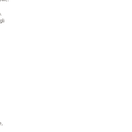
.
li
e,