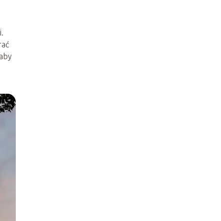
.
rać
 aby