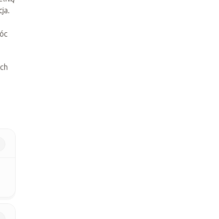
ja.
óc
ych