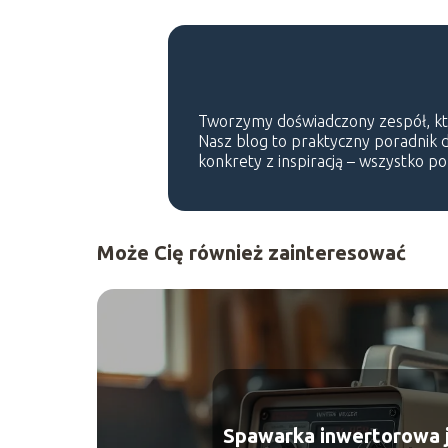
Tworzymy doświadczony zespół, który
Nasz blog to praktyczny poradnik dl
konkrety z inspiracją – wszystko p
Może Cię również zainteresować
Spawarka inwertorowa j