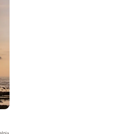
ełnią