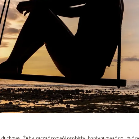
duchowy. Żeby zacząć rozwój osobisty, kontynuować go i żyć p