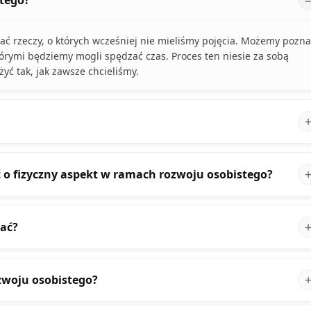
stego?
ć rzeczy, o których wcześniej nie mieliśmy pojęcia. Możemy pozna
órymi będziemy mogli spędzać czas. Proces ten niesie za sobą
yć tak, jak zawsze chcieliśmy.
ć o fizyczny aspekt w ramach rozwoju osobistego?
rać?
zwoju osobistego?